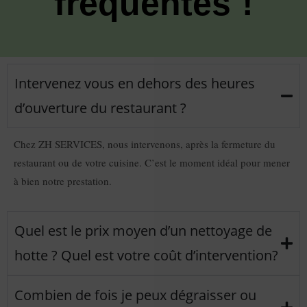
fréquentes !
Chloé Assistante Virtuelle
En ligne
Intervenez vous en dehors des heures
Bonjour, je suis Chloé, assistante de ZH SERVICES,
comment puis-je vous aider aujourd'hui?
d’ouverture du restaurant ?
Chez ZH SERVICES, nous intervenons, après la fermeture du
restaurant ou de votre cuisine. C’est le moment idéal pour mener
à bien notre prestation.
Quel est le prix moyen d’un nettoyage de
hotte ? Quel est votre coût d’intervention?
Combien de fois je peux dégraisser ou