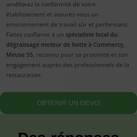
améliorez la conformité de votre
établissement et assurez-vous un
environnement de travail sûr et performant.
Faites confiance à un
spécialiste local du
Chloé Assistante Virtuelle
En ligne
dégraissage moteur de hotte à Commercy,
Meuse 55,
reconnu pour sa proximité et son
Bonjour, je suis Chloé, assistante de ZH SERVICES,
comment puis-je vous aider aujourd'hui?
engagement auprès des professionnels de la
restauration.
OBTENIR UN DEVIS