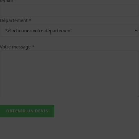
E-mail *
Département *
Votre message *
Chloé Assistante Virtuelle
En ligne
Bonjour, je suis Chloé, assistante de ZH SERVICES,
comment puis-je vous aider aujourd'hui?
OBTENIR UN DEVIS