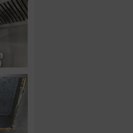
Chloé Assistante Virtuelle
En ligne
Bonjour, je suis Chloé, assistante de ZH
SERVICES, comment puis-je vous aider
aujourd'hui?